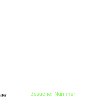
2018
2017
2016
2015
2014
2013
2012
2011
2010
Besucher Nummer
erfür