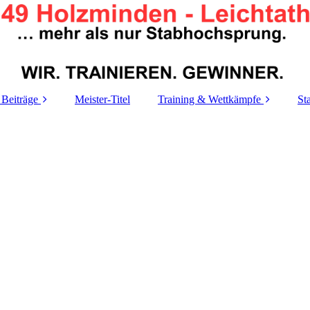
 Beiträge
Meister-Titel
Training & Wettkämpfe
St
Trainigszeiten
A
Trainings-
T
Organigramm
Le
Termine
Re
M
M