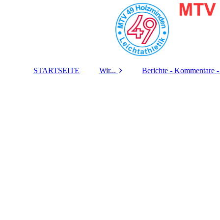
STARTSEITE
Wir...
Berichte - Kommentare -
Eine Abteilung des
Zeitungs-Berichte
MTV 49 Holzminden
Fernseh-Beiträge
Unsere Grundregeln
Radio-Beiträge
Trainingslager &
Jugendfreizeit
Musik-Aufnahmen
Die Geschichte
Jahres-Berichte
unseres Krafttraining-
Raums
Kontakt / Impressum /
Datenschutz /
Disclaimer