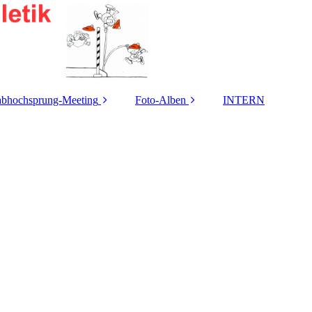
abhochsprung-Meeting
Foto-Alben
INTERN
usschreibung 2026
2026
eilnehmer-Statistik
2025
istungs-Übersicht /
2024
Meeting-Rekorde
2023
iner Springer-Cup-
Gewinner (m/w)
2022
Heinz Roloff-
2021
Stabhochsprung-
eeting Ergebnisse
2020
eeting-Berichte
2019