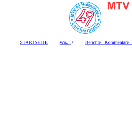
STARTSEITE
Wir...
Berichte - Kommentare -
Eine Abteilung des
Zeitungs-Berichte
MTV 49 Holzminden
Fernseh-Beiträge
Unsere Grundregeln
Radio-Beiträge
Trainingslager &
Jugendfreizeit
Musik-Aufnahmen
Die Geschichte
Jahres-Berichte
unseres Krafttraining-
Raums
Kontakt / Impressum /
Datenschutz /
Disclaimer