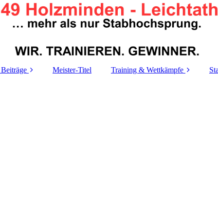
 Beiträge
Meister-Titel
Training & Wettkämpfe
St
Trainigszeiten
A
Trainings-
T
Organigramm
Le
Termine
Re
M
M