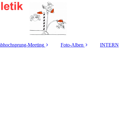
abhochsprung-Meeting
Foto-Alben
INTERN
usschreibung 2026
2026
eilnehmer-Statistik
2025
istungs-Übersicht /
2024
Meeting-Rekorde
2023
iner Springer-Cup-
Gewinner (m/w)
2022
Heinz Roloff-
2021
Stabhochsprung-
eeting Ergebnisse
2020
eeting-Berichte
2019