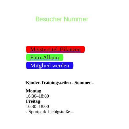
2018
Besucher Nummer
2017
2016
2015
Meistertitel-Bilanzen
2014
Foto-Album
Mitglied werden
2013
2012
Kinder-Trainingszeiten - Sommer -
2011
Montag
16
:
30
–
18
:
00
2010
Freitag
16
:
30
–
18
:
00
- Sportpark Liebigstraße -