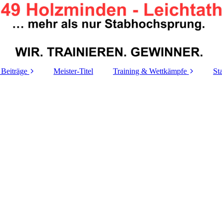
 Beiträge
Meister-Titel
Training & Wettkämpfe
St
Trainigszeiten
A
Trainings-
T
Organigramm
Le
Termine
Re
M
M