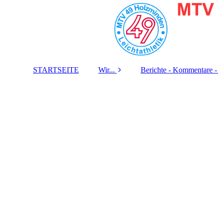
STARTSEITE
Wir...
Berichte - Kommentare -
Eine Abteilung des
Zeitungs-Berichte
MTV 49 Holzminden
Fernseh-Beiträge
Unsere Grundregeln
Radio-Beiträge
Trainingslager &
Jugendfreizeit
Musik-Aufnahmen
Die Geschichte
Jahres-Berichte
unseres Krafttraining-
Raums
Kontakt / Impressum /
Datenschutz /
Disclaimer