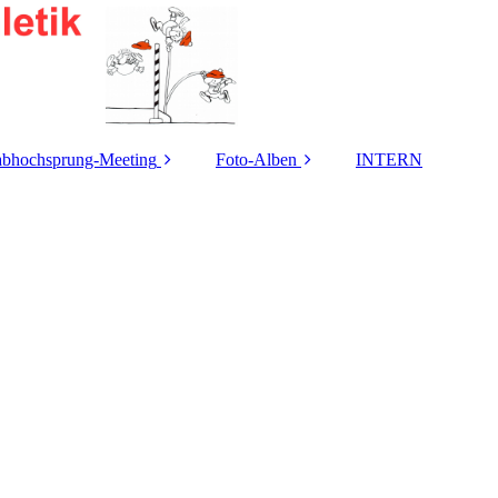
abhochsprung-Meeting
Foto-Alben
INTERN
usschreibung 2026
2026
eilnehmer-Statistik
2025
istungs-Übersicht /
2024
Meeting-Rekorde
2023
iner Springer-Cup-
Gewinner (m/w)
2022
Heinz Roloff-
2021
Stabhochsprung-
eeting Ergebnisse
2020
eeting-Berichte
2019