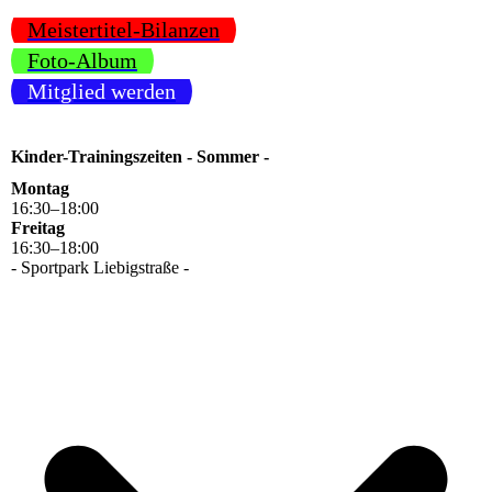
Meistertitel-Bilanzen
Foto-Album
Mitglied werden
Kinder-Trainingszeiten - Sommer -
Montag
16
:
30
–
18
:
00
Freitag
16
:
30
–
18
:
00
- Sportpark Liebigstraße -