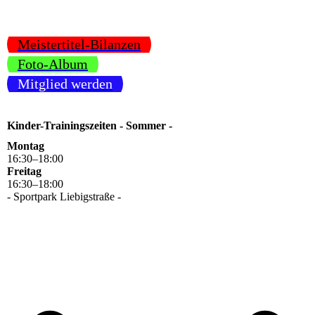
Meistertitel-Bilanzen
Foto-Album
Mitglied werden
Kinder-Trainingszeiten - Sommer -
Montag
16
:
30
–
18
:
00
Freitag
16
:
30
–
18
:
00
- Sportpark Liebigstraße -