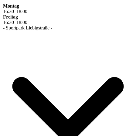
Montag
16
:
30
–
18
:
00
Freitag
16
:
30
–
18
:
00
- Sportpark Liebigstraße -